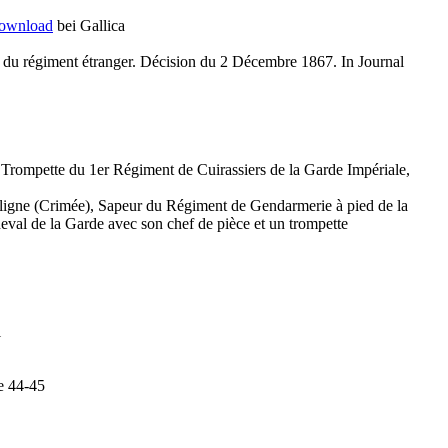
ownload
bei Gallica
 et du régiment étranger. Décision du 2 Décembre 1867. In Journal
 Trompette du 1er Régiment de Cuirassiers de la Garde Impériale,
e ligne (Crimée), Sapeur du Régiment de Gendarmerie à pied de la
eval de la Garde avec son chef de pièce et un trompette
1
e 44-45