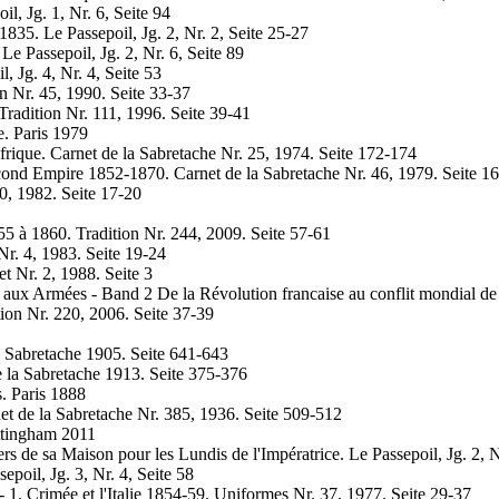
l, Jg. 1, Nr. 6, Seite 94
35. Le Passepoil, Jg. 2, Nr. 2, Seite 25-27
e Passepoil, Jg. 2, Nr. 6, Seite 89
 Jg. 4, Nr. 4, Seite 53
n Nr. 45, 1990. Seite 33-37
radition Nr. 111, 1996. Seite 39-41
e. Paris 1979
rique. Carnet de la Sabretache Nr. 25, 1974. Seite 172-174
econd Empire 1852-1870. Carnet de la Sabretache Nr. 46, 1979. Seite 1
0, 1982. Seite 17-20
55 à 1860. Tradition Nr. 244, 2009. Seite 57-61
Nr. 4, 1983. Seite 19-24
t Nr. 2, 1988. Seite 3
ne aux Armées - Band 2 De la Révolution francaise au conflit mondial 
ion Nr. 220, 2006. Seite 37-39
a Sabretache 1905. Seite 641-643
e la Sabretache 1913. Seite 375-376
. Paris 1888
et de la Sabretache Nr. 385, 1936. Seite 509-512
ttingham 2011
rs de sa Maison pour les Lundis de l'Impératrice. Le Passepoil, Jg. 2, N
oil, Jg. 3, Nr. 4, Seite 58
1. Crimée et l'Italie 1854-59. Uniformes Nr. 37, 1977. Seite 29-37