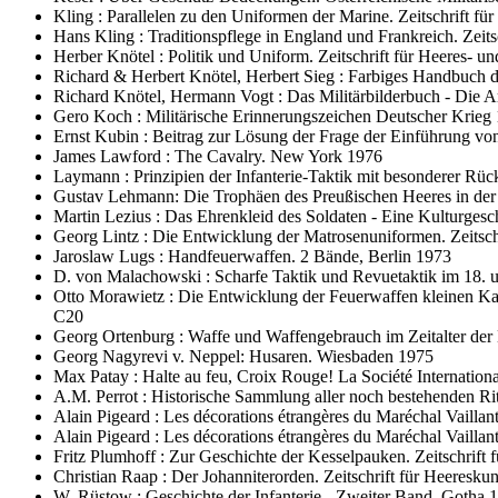
Kling : Parallelen zu den Uniformen der Marine. Zeitschrift fü
Hans Kling : Traditionspflege in England und Frankreich. Zeit
Herber Knötel : Politik und Uniform. Zeitschrift für Heeres- 
Richard & Herbert Knötel, Herbert Sieg : Farbiges Handbuch
Richard Knötel, Hermann Vogt : Das Militärbilderbuch - Die 
Gero Koch : Militärische Erinnerungszeichen Deutscher Krieg 1
Ernst Kubin : Beitrag zur Lösung der Frage der Einführung von 
James Lawford : The Cavalry. New York 1976
Laymann : Prinzipien der Infanterie-Taktik mit besonderer Rü
Gustav Lehmann: Die Trophäen des Preußischen Heeres in der
Martin Lezius : Das Ehrenkleid des Soldaten - Eine Kulturges
Georg Lintz : Die Entwicklung der Matrosenuniformen. Zeitschr
Jaroslaw Lugs : Handfeuerwaffen. 2 Bände, Berlin 1973
D. von Malachowski : Scharfe Taktik und Revuetaktik im 18. 
Otto Morawietz : Die Entwicklung der Feuerwaffen kleinen Kali
C20
Georg Ortenburg : Waffe und Waffengebrauch im Zeitalter der
Georg Nagyrevi v. Neppel: Husaren. Wiesbaden 1975
Max Patay : Halte au feu, Croix Rouge! La Société Internation
A.M. Perrot : Historische Sammlung aller noch bestehenden Ri
Alain Pigeard : Les décorations étrangères du Maréchal Vaillan
Alain Pigeard : Les décorations étrangères du Maréchal Vaillant
Fritz Plumhoff : Zur Geschichte der Kesselpauken. Zeitschrift 
Christian Raap : Der Johanniterorden. Zeitschrift für Heeresku
W. Rüstow : Geschichte der Infanterie - Zweiter Band. Gotha 