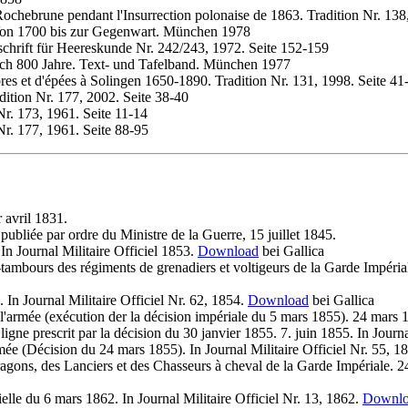
ochebrune pendant l'Insurrection polonaise de 1863. Tradition Nr. 138
 Von 1700 bis zur Gegenwart. München 1978
schrift für Heereskunde Nr. 242/243, 1972. Seite 152-159
rch 800 Jahre. Text- und Tafelband. München 1977
bres et d'épées à Solingen 1650-1890. Tradition Nr. 131, 1998. Seite 41
ition Nr. 177, 2002. Seite 38-40
Nr. 173, 1961. Seite 11-14
Nr. 177, 1961. Seite 88-95
 avril 1831.
, publiée par ordre du Ministre de la Guerre, 15 juillet 1845.
In Journal Militaire Officiel 1853.
Download
bei Gallica
ambours des régiments de grenadiers et voltigeurs de la Garde Impériale.
 In Journal Militaire Officiel Nr. 62, 1854.
Download
bei Gallica
 l'armée (exécution der la décision impériale du 5 mars 1855). 24 mars 1
 ligne prescrit par la décision du 30 janvier 1855. 7. juin 1855. In Journ
mée (Décision du 24 mars 1855). In Journal Militaire Officiel Nr. 55, 1
agons, des Lanciers et des Chasseurs à cheval de la Garde Impériale. 24
elle du 6 mars 1862. In Journal Militaire Officiel Nr. 13, 1862.
Downl