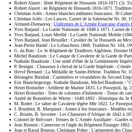
Robert Alazet : 3ème Régiment de Hussards 1816-1871 (3). Tra
Robert Alazet : 4e Régiment de Hussards 1816-1871. Tradition 
Christian Ariès : Armes blanches militaires francaises. 30 Cahi
Christian Ariès : Les Lances. Carnet de la Sabretache Nr. 30, 
Armand-Dumaresq :
Uniformes de L'Armée Francaise d'après l
Yves Barjaud : La Garde Nationale de 1848 à 1871. Carnet de l
Yves Barjaud, Louis Merllié : La Garde Nationale Mobile (1868
Yves Barjaud, Jean Brouillet : Cavalier du 5e Hussards au Mex
Jean-Pierre Bastié : Le Lefaucheux 1868. Tradition Nr. 104, 19
G. da Bats : Le 3e Régiment de Tirailleurs Algériens. Dossier H
Michel Baudouin : Le Casque de Cavalerie de la Garde de Paris
Nathalie Baudouin : Une unité d'élite de la Gendarmerie Impéria
P. Benigni : Chasseurs à cheval de la Garde Impériale - Crimée é
Hervé Bernard : La Médaille de Sainte-Hélene. Tradition Nr. 1
Bérangère Bienfait : Cantinières et vivandières du Second Empi
Eric Blanchegeorge, Nathalie Baudouin, Michel Baudouin : "C
Henri Boisselier : Artillerie de Marine 1835. Le Passepoil, Jg. 2
Henri Boisselier : Tetes de colonnes d'Infanterie - Tenue de ca
André de Bonnières de Wierre : 1649-1892 - Historique du 3e
M. Bottet : Le sabre de Cavalerie légère Mle 1822. Le Passepoil,
J. Boudriot, R. Marquiset : Armes à feu francaises - Modèles re
C. Boutin, B. Sevestre : Les Chasseurs d'Afrique de 1842 à 187
Colonel de Brécourt : Tenues de L'Armée Auxiliaire - Gardes n
Jean Brunon : Camerone et l'aigle du Régiment Étranger 1862-1
Jean et Raoul Brunon, Christiane Poher : L'armement des Chass