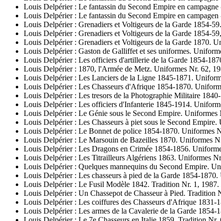
Louis Delpérier : Le fantassin du Second Empire en campagne 
Louis Delpérier : Le fantassin du Second Empire en campagen 
Louis Delpérier : Grenadiers et Voltigeurs de la Garde 1854-59
Louis Delpérier : Grenadiers et Voltigeurs de la Garde 1854-59
Louis Delpérier : Grenadiers et Voltigeurs de la Garde 1870. U
Louis Delpérier : Gaston de Galliffet et ses uniformes. Uniform
Louis Delpérier : Les officiers d'artillerie de la Garde 1854-1
Louis Delpérier : 1870, l'Armée de Metz. Uniformes Nr. 62, 19
Louis Delpérier : Les Lanciers de la Ligne 1845-1871. Uniform
Louis Delpérier : Les Chasseurs d'Afrique 1854-1870. Uniform
Louis Delpérier : Les tresors de la Photographie Militaire 184
Louis Delpérier : Les officiers d'Infanterie 1845-1914. Uniform
Louis Delpérier : Le Génie sous le Second Empire. Uniformes N
Louis Delpérier : Les Chasseurs à piet sous le Second Empire. 
Louis Delpérier : Le Bonnet de police 1854-1870. Uniformes N
Louis Delpérier : Le Marsouin de Bazeilles 1870. Uniformes Nr
Louis Delpérier : Les Dragons en Crimée 1854-1856. Uniformes
Louis Delpérier : Les Titrailleurs Algériens 1863. Uniformes Nr
Louis Delpérier : Quelques mannequins du Second Empire. Uni
Louis Delpérier : Les chasseurs à pied de la Garde 1854-1870.
Louis Delpérier : Le Fusil Modèle 1842. Tradition Nr. 1, 1987.
Louis Delpérier : Un Chassepot de Chasseur à Pied. Tradition N
Louis Delpérier : Les coiffures des Chasseurs d'Afrique 1831-1
Louis Delpérier : Les armes de la Cavalerie de la Garde 1854-1
Louis Delpérier : Le 7e Chasseurs en Italie 1859. Tradition Nr.