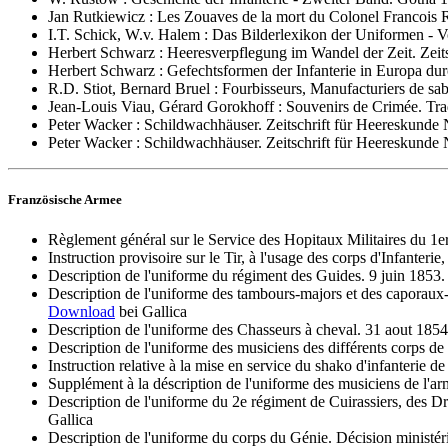
Jan Rutkiewicz : Les Zouaves de la mort du Colonel Francois R
I.T. Schick, W.v. Halem : Das Bilderlexikon der Uniformen -
Herbert Schwarz : Heeresverpflegung im Wandel der Zeit. Zeit
Herbert Schwarz : Gefechtsformen der Infanterie in Europa du
R.D. Stiot, Bernard Bruel : Fourbisseurs, Manufacturiers de sa
Jean-Louis Viau, Gérard Gorokhoff : Souvenirs de Crimée. Trad
Peter Wacker : Schildwachhäuser. Zeitschrift für Heereskunde 
Peter Wacker : Schildwachhäuser. Zeitschrift für Heereskunde 
Französische Armee
Règlement général sur le Service des Hopitaux Militaires du 1er
Instruction provisoire sur le Tir, à l'usage des corps d'Infanterie
Description de l'uniforme du régiment des Guides. 9 juin 1853. 
Description de l'uniforme des tambours-majors et des caporaux-t
Download
bei Gallica
Description de l'uniforme des Chasseurs à cheval. 31 aout 1854.
Description de l'uniforme des musiciens des différents corps de
Instruction relative à la mise en service du shako d'infanterie de
Supplément à la déscription de l'uniforme des musiciens de l'ar
Description de l'uniforme du 2e régiment de Cuirassiers, des Dr
Gallica
Description de l'uniforme du corps du Génie. Décision ministéri