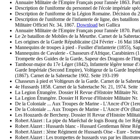
Annuaire Militaire de l'Empire Français pour l'année 1863. Pa
Description de l'uniforme du personnel de l'école impériale spéci
Description de l'uniforme de la Légion Romaine. Décision du 2
Description de l'uniforme de l'infanterie de ligne, des bataillo
Militaire Officiel Nr. 34, 1867.
Download
bei Gallica
Annuaire Militaire de l'Empire Français pour l'année 1870. Par
Le 2e bataillon de Mobiles de la Meurthe. Carnet de la Sabreta
Les origines de la Garde Républicaine (24 Février - 16 Mai 184
Mannequins de troupes à pied - Fusilier d'infanterie (1855), Sap
Mannequins de Cavalerie - Chasseurs d'Afrique, Carabiniers (1
Trompette des Guides de la Garde, Sapeur des Dragons de l'Imp
Tambour-major du 17e Léger (1842), Infanterie légère tenue d'A
Garde Impériale (Second Empire), Voltigeur de la Garde Impéria
(1867). Carnet de la Sabretache 1902. Seite 193-199
Chasseurs à pied et Voltigeurs de la Garde. Carnet de la Sabret
4e Hussards 1858. Carnet de la Sabretache Nr. 21, 1974. Seite
La Legion Étrangère. Dossier H Revue d'Histoire Militaire Nr. 
La Legion Étrangère. Dossier H Revue d'Histoire Militaire Nr. 
De la Coloniale ... Aux Troupes de Marine - L'Ancre d'Or (1ere 
De la Coloniale ... Aux Troupes de Marine - L'Ancre d'Or (Bazei
Les Houzards de Bercheny. Dossier H Revue d'Histoire Militair
Robert Alazet : La pipe du Maréchal de logis Bourg du 1er Rég
Robert Alazet : Hussards blanc - Hussard Gentleman 8ème Rég
Robert Alazet : 3ème Régiment de Hussards Oise - Eure - Sein
Robert Alazet : Les trompettes de hussards vus par les illustrate