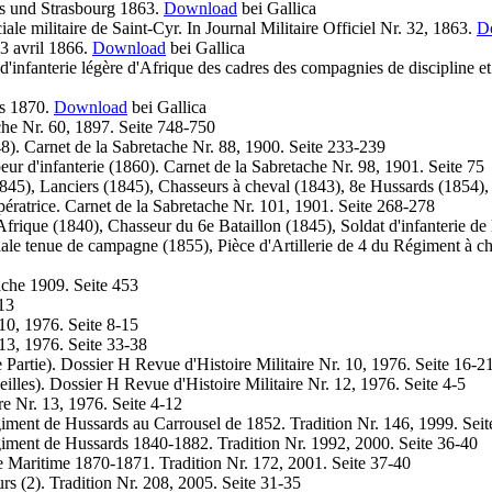
ris und Strasbourg 1863.
Download
bei Gallica
ale militaire de Saint-Cyr. In Journal Militaire Officiel Nr. 32, 1863.
D
3 avril 1866.
Download
bei Gallica
ns d'infanterie légère d'Afrique des cadres des compagnies de discipline
is 1870.
Download
bei Gallica
che Nr. 60, 1897. Seite 748-750
8). Carnet de la Sabretache Nr. 88, 1900. Seite 233-239
eur d'infanterie (1860). Carnet de la Sabretache Nr. 98, 1901. Seite 75
845), Lanciers (1845), Chasseurs à cheval (1843), 8e Hussards (1854),
ératrice. Carnet de la Sabretache Nr. 101, 1901. Seite 268-278
frique (1840), Chasseur du 6e Bataillon (1845), Soldat d'infanterie d
le tenue de campagne (1855), Pièce d'Artillerie de 4 du Régiment à ch
ache 1909. Seite 453
 13
10, 1976. Seite 8-15
13, 1976. Seite 33-38
Partie). Dossier H Revue d'Histoire Militaire Nr. 10, 1976. Seite 16-2
lles). Dossier H Revue d'Histoire Militaire Nr. 12, 1976. Seite 4-5
e Nr. 13, 1976. Seite 4-12
iment de Hussards au Carrousel de 1852. Tradition Nr. 146, 1999. Seit
iment de Hussards 1840-1882. Tradition Nr. 1992, 2000. Seite 36-40
e Maritime 1870-1871. Tradition Nr. 172, 2001. Seite 37-40
urs (2). Tradition Nr. 208, 2005. Seite 31-35