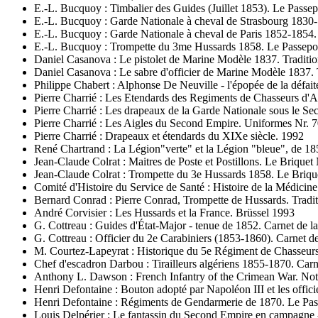
E.-L. Bucquoy : Timbalier des Guides (Juillet 1853). Le Passepoi
E.-L. Bucquoy : Garde Nationale à cheval de Strasbourg 1830-18
E.-L. Bucquoy : Garde Nationale à cheval de Paris 1852-1854. L
E.-L. Bucquoy : Trompette du 3me Hussards 1858. Le Passepoil,
Daniel Casanova : Le pistolet de Marine Modèle 1837. Traditio
Daniel Casanova : Le sabre d'officier de Marine Modèle 1837. T
Philippe Chabert : Alphonse De Neuville - l'épopée de la défait
Pierre Charrié : Les Etendards des Regiments de Chasseurs d'Af
Pierre Charrié : Les drapeaux de la Garde Nationale sous le S
Pierre Charrié : Les Aigles du Second Empire. Uniformes Nr. 7
Pierre Charrié : Drapeaux et étendards du XIXe siècle. 1992
René Chartrand : La Légion"verte" et la Légion "bleue", de 18
Jean-Claude Colrat : Maitres de Poste et Postillons. Le Briquet 
Jean-Claude Colrat : Trompette du 3e Hussards 1858. Le Brique
Comité d'Histoire du Service de Santé : Histoire de la Médici
Bernard Conrad : Pierre Conrad, Trompette de Hussards. Tradit
André Corvisier : Les Hussards et la France. Brüssel 1993
G. Cottreau : Guides d'État-Major - tenue de 1852. Carnet de l
G. Cottreau : Officier du 2e Carabiniers (1853-1860). Carnet d
M. Courtez-Lapeyrat : Historique du 5e Régiment de Chasseurs
Chef d'escadron Darbou : Tirailleurs algériens 1855-1870. Carn
Anthony L. Dawson : French Infantry of the Crimean War. No
Henri Defontaine : Bouton adopté par Napoléon III et les officie
Henri Defontaine : Régiments de Gendarmerie de 1870. Le Passep
Louis Delpérier : Le fantassin du Second Empire en campagne - 