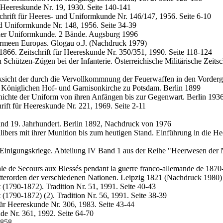
r Heereskunde Nr. 19, 1930. Seite 140-141
schrift für Heeres- und Uniformkunde Nr. 146/147, 1956. Seite 6-10
und Uniformkunde Nr. 148, 1956. Seite 34-39
 der Uniformkunde. 2 Bände. Augsburg 1996
Armeen Europas. Glogau o.J. (Nachdruck 1979)
866. Zeitschrift für Heereskunde Nr. 350/351, 1990. Seite 118-124
Schützen-Zügen bei der Infanterie. Österreichische Militärische Zeitsch
cksicht der durch die Vervollkommnung der Feuerwaffen in den Vorderg
 Königlichen Hof- und Garnisonkirche zu Potsdam. Berlin 1899
chichte der Uniform von ihren Anfängen bis zur Gegenwart. Berlin 193
ift für Heereskunde Nr. 221, 1969. Seite 2-11
und 19. Jahrhundert. Berlin 1892, Nachdruck von 1976
bers mit ihrer Munition bis zum heutigen Stand. Einführung in die Hee
 Einigungskriege. Abteilung IV Band 1 aus der Reihe "Heerwesen der
ale de Secours aux Blessés pendant la guerre franco-allemande de 1870
tterorden der verschiedenen Nationen. Leipzig 1821 (Nachdruck 1980)
t (1790-1872). Tradition Nr. 51, 1991. Seite 40-43
 (1790-1872) (2). Tradition Nr. 56, 1991. Seite 38-39
für Heereskunde Nr. 306, 1983. Seite 43-44
nde Nr. 361, 1992. Seite 64-70
1858