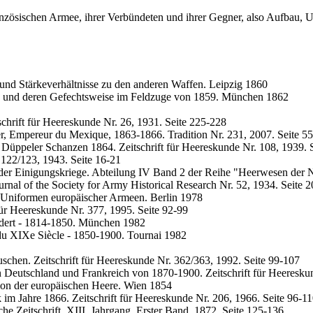
anzösischen Armee, ihrer Verbündeten und ihrer Gegner, also Aufbau, 
h und Stärkeverhältnisse zu den anderen Waffen. Leipzig 1860
ee und deren Gefechtsweise im Feldzuge von 1859. München 1862
schrift für Heereskunde Nr. 26, 1931. Seite 225-228
r, Empereur du Mexique, 1863-1866. Tradition Nr. 231, 2007. Seite 5
üppeler Schanzen 1864. Zeitschrift für Heereskunde Nr. 108, 1939. S
 122/123, 1943. Seite 16-21
r der Einigungskriege. Abteilung IV Band 2 der Reihe "Heerwesen der
ournal of the Society for Army Historical Research Nr. 52, 1934. Seite 
: Uniformen europäischer Armeen. Berlin 1978
für Heereskunde Nr. 377, 1995. Seite 92-99
ndert - 1814-1850. München 1982
 du XIXe Siècle - 1850-1900. Tournai 1982
uschen. Zeitschrift für Heereskunde Nr. 362/363, 1992. Seite 99-107
 Deutschland und Frankreich von 1870-1900. Zeitschrift für Heereskun
tion der europäischen Heere. Wien 1854
im Jahre 1866. Zeitschrift für Heereskunde Nr. 206, 1966. Seite 96-1
e Zeitschrift. XIII. Jahrgang, Erster Band, 1872. Seite 125-136