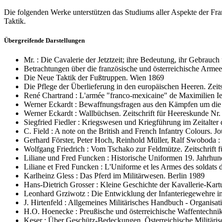
Die folgenden Werke unterstützen das Studiums aller Aspekte der Fr
Taktik.
Übergreifende Darstellungen
Mr. : Die Cavalerie der Jetztzeit; ihre Bedeutung, ihr Gebrauc
Betrachtungen über die französische und österreichische Arm
Die Neue Taktik der Fußtruppen. Wien 1869
Die Pflege der Überlieferung in den europäischen Heeren. Zeit
René Chartrand : L'armée "franco-mexicaine" de Maximilien Ie
Werner Eckardt : Bewaffnungsfragen aus den Kämpfen um die D
Werner Eckardt : Wallbüchsen. Zeitschrift für Heereskunde Nr.
Siegfried Fiedler : Kriegswesen und Kriegführung im Zeitalte
C. Field : A note on the British and French Infantry Colours. J
Gerhard Förster, Peter Hoch, Reinhold Müller, Ralf Swoboda 
Wolfgang Friedrich : Vom Tschako zur Feldmütze. Zeitschrift 
Liliane und Fred Funcken : Historische Uniformen 19. Jahrhu
Liliane et Fred Funcken : L'Uniforme et les Armes des soldats
Karlheinz Gless : Das Pferd im Militärwesen. Berlin 1989
Hans-Dietrich Grosser : Kleine Geschichte der Kavallerie-Kart
Leonhard Grziwotz : Die Entwicklung der Infanteriegewehre in
J. Hirtenfeld : Allgemeines Militärisches Handbuch - Organisa
H.O. Hoenecke : Preußische und österreichische Waffentechnik 
Keser : Über Geschütz-Bedeckungen. Österreichische Militärisch