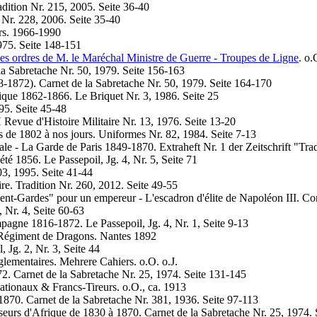
dition Nr. 215, 2005. Seite 36-40
Nr. 228, 2006. Seite 35-40
ers. 1966-1990
1975. Seite 148-151
es ordres de M. le Maréchal Ministre de Guerre - Troupes de Ligne
. o
a Sabretache Nr. 50, 1979. Seite 156-163
-1872). Carnet de la Sabretache Nr. 50, 1979. Seite 164-170
ique 1862-1866. Le Briquet Nr. 3, 1986. Seite 25
95. Seite 45-48
 Revue d'Histoire Militaire Nr. 13, 1976. Seite 13-20
 de 1802 à nos jours. Uniformes Nr. 82, 1984. Seite 7-13
le - La Garde de Paris 1849-1870. Extraheft Nr. 1 der Zeitschrift "Tra
té 1856. Le Passepoil, Jg. 4, Nr. 5, Seite 71
03, 1995. Seite 41-44
re. Tradition Nr. 260, 2012. Seite 49-55
ent-Gardes" pour un empereur - L'escadron d'élite de Napoléon III. 
, Nr. 4, Seite 60-63
mpagne 1816-1872. Le Passepoil, Jg. 4, Nr. 1, Seite 9-13
 Régiment de Dragons. Nantes 1892
 Jg. 2, Nr. 3, Seite 44
glementaires. Mehrere Cahiers. o.O. o.J.
2. Carnet de la Sabretache Nr. 25, 1974. Seite 131-145
ationaux & Francs-Tireurs. o.O., ca. 1913
870. Carnet de la Sabretache Nr. 381, 1936. Seite 97-113
eurs d'Afrique de 1830 à 1870. Carnet de la Sabretache Nr. 25, 1974.